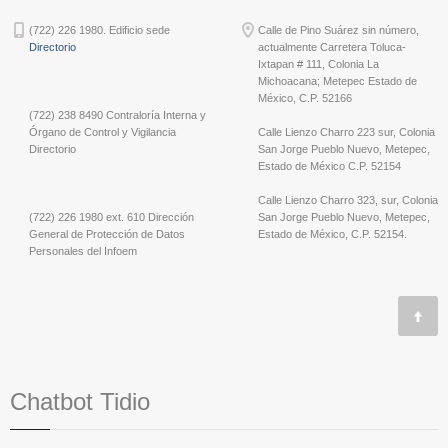
(722) 226 1980. Edificio sede
Calle de Pino Suárez sin número,
Directorio
actualmente Carretera Toluca-
Ixtapan # 111, Colonia La
Michoacana; Metepec Estado de
México, C.P. 52166
(722) 238 8490 Contraloría Interna y
Órgano de Control y Vigilancia
Calle Lienzo Charro 223 sur, Colonia
Directorio
San Jorge Pueblo Nuevo, Metepec,
Estado de México C.P. 52154
Calle Lienzo Charro 323, sur, Colonia
(722) 226 1980 ext. 610 Dirección
San Jorge Pueblo Nuevo, Metepec,
General de Protección de Datos
Estado de México, C.P. 52154.
Personales del Infoem
Chatbot Tidio