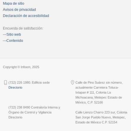
Mapa de sitio
Avisos de privacidad
Declaración de accesibilidad
Encuesta de satisfacción:
---Sitio web
---Contenido
Copyright © Infoem, 2025
(722) 226 1980. Edificio sede
Calle de Pino Suárez sin número,
Directorio
actualmente Carretera Toluca-
Ixtapan # 111, Colonia La
Michoacana; Metepec Estado de
México, C.P. 52166
(722) 238 8490 Contraloría Interna y
Órgano de Control y Vigilancia
Calle Lienzo Charro 223 sur, Colonia
Directorio
San Jorge Pueblo Nuevo, Metepec,
Estado de México C.P. 52154