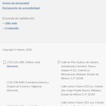
Avisos de privacidad
Declaración de accesibilidad
Encuesta de satisfacción:
---Sitio web
---Contenido
Copyright © Infoem, 2025
(722) 226 1980. Edificio sede
Calle de Pino Suárez sin número,
Directorio
actualmente Carretera Toluca-
Ixtapan # 111, Colonia La
Michoacana; Metepec Estado de
México, C.P. 52166
(722) 238 8490 Contraloría Interna y
Órgano de Control y Vigilancia
Calle Lienzo Charro 223 sur, Colonia
Directorio
San Jorge Pueblo Nuevo, Metepec,
Estado de México C.P. 52154
Calle Lienzo Charro 323, sur, Colonia