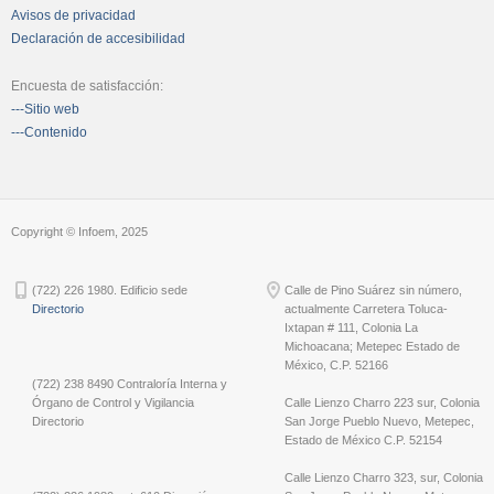
Avisos de privacidad
Declaración de accesibilidad
Encuesta de satisfacción:
---Sitio web
---Contenido
Copyright © Infoem, 2025
(722) 226 1980. Edificio sede
Calle de Pino Suárez sin número,
Directorio
actualmente Carretera Toluca-
Ixtapan # 111, Colonia La
Michoacana; Metepec Estado de
México, C.P. 52166
(722) 238 8490 Contraloría Interna y
Órgano de Control y Vigilancia
Calle Lienzo Charro 223 sur, Colonia
Directorio
San Jorge Pueblo Nuevo, Metepec,
Estado de México C.P. 52154
Calle Lienzo Charro 323, sur, Colonia