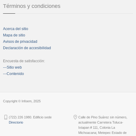
Términos y condiciones
Acerca del sitio
Mapa de sitio
Avisos de privacidad
Declaración de accesibilidad
Encuesta de satisfacción:
---Sitio web
---Contenido
Copyright © Infoem, 2025
(722) 226 1980. Edificio sede
Calle de Pino Suárez sin número,
Directorio
actualmente Carretera Toluca-
Ixtapan # 111, Colonia La
Michoacana; Metepec Estado de