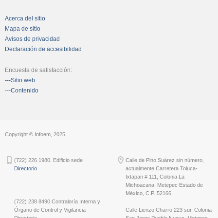
Acerca del sitio
Mapa de sitio
Avisos de privacidad
Declaración de accesibilidad
Encuesta de satisfacción:
---Sitio web
---Contenido
Copyright © Infoem, 2025
(722) 226 1980. Edificio sede
Calle de Pino Suárez sin número,
Directorio
actualmente Carretera Toluca-
Ixtapan # 111, Colonia La
Michoacana; Metepec Estado de
México, C.P. 52166
(722) 238 8490 Contraloría Interna y
Órgano de Control y Vigilancia
Calle Lienzo Charro 223 sur, Colonia
Directorio
San Jorge Pueblo Nuevo, Metepec,