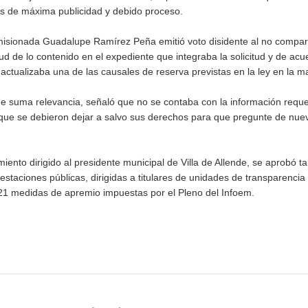
os de máxima publicidad y debido proceso.
misionada Guadalupe Ramírez Peña emitió voto disidente al no compart
ud de lo contenido en el expediente que integraba la solicitud y de acu
ctualizaba una de las causales de reserva previstas en la ley en la ma
 de suma relevancia, señaló que no se contaba con la información reque
có que se debieron dejar a salvo sus derechos para que pregunte de nue
ento dirigido al presidente municipal de Villa de Allende, se aprobó t
staciones públicas, dirigidas a titulares de unidades de transparencia
e 21 medidas de apremio impuestas por el Pleno del Infoem.