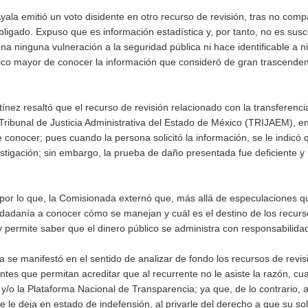
ala emitió un voto disidente en otro recurso de revisión, tras no compa
bligado. Expuso que es información estadística y, por tanto, no es susc
na ninguna vulneración a la seguridad pública ni hace identificable a 
blico mayor de conocer la información que consideró de gran trascende
ínez resaltó que el recurso de revisión relacionado con la transferenc
Tribunal de Justicia Administrativa del Estado de México (TRIJAEM), e
conocer; pues cuando la persona solicitó la información, se le indicó 
stigación; sin embargo, la prueba de daño presentada fue deficiente y
n; por lo que, la Comisionada externó que, más allá de especulaciones 
iudadanía a conocer cómo se manejan y cuál es el destino de los recur
 y permite saber que el dinero público se administra con responsabilida
 se manifestó en el sentido de analizar de fondo los recursos de revis
ntes que permitan acreditar que al recurrente no le asiste la razón, c
 y/o la Plataforma Nacional de Transparencia; ya que, de lo contrario, a
se le deja en estado de indefensión, al privarle del derecho a que su sol