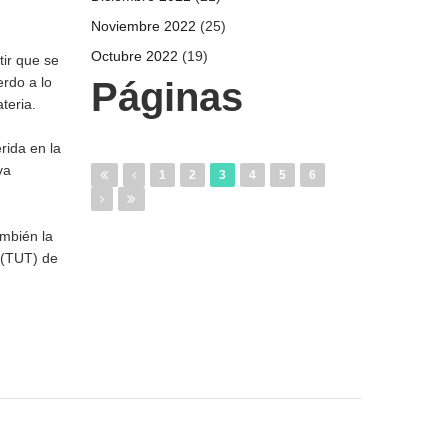
Noviembre 2022
(25)
Octubre 2022
(19)
ir que se
erdo a lo
Páginas
teria.
rida en la
va
1
2
3
4
5
6
ambién la
 (TUT) de