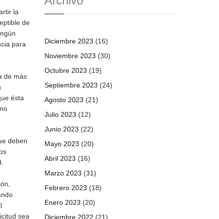
Archivo
rtir la
eptible de
ningún
Diciembre 2023
(16)
ncia para
Noviembre 2023
(30)
Octubre 2023
(19)
ia de más
Septiembre 2023
(24)
n
que ésta
Agosto 2023
(21)
 no
Julio 2023
(12)
Junio 2023
(22)
que deben
Mayo 2023
(20)
sos
Abril 2023
(16)
d.
Marzo 2023
(31)
ión,
Febrero 2023
(18)
uando
Enero 2023
(20)
l
icitud sea
Diciembre 2022
(21)