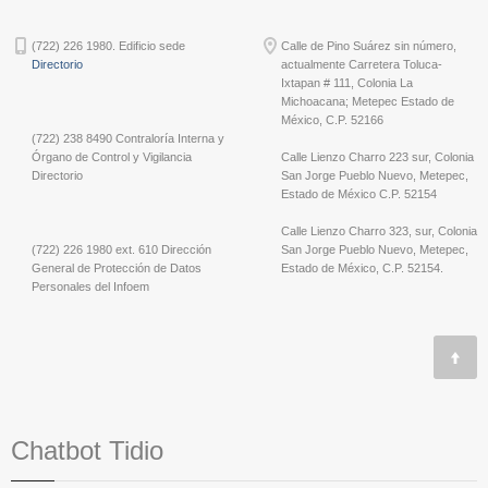
(722) 226 1980. Edificio sede
Calle de Pino Suárez sin número,
Directorio
actualmente Carretera Toluca-
Ixtapan # 111, Colonia La
Michoacana; Metepec Estado de
México, C.P. 52166
(722) 238 8490 Contraloría Interna y
Órgano de Control y Vigilancia
Calle Lienzo Charro 223 sur, Colonia
Directorio
San Jorge Pueblo Nuevo, Metepec,
Estado de México C.P. 52154
Calle Lienzo Charro 323, sur, Colonia
(722) 226 1980 ext. 610 Dirección
San Jorge Pueblo Nuevo, Metepec,
General de Protección de Datos
Estado de México, C.P. 52154.
Personales del Infoem
Chatbot Tidio