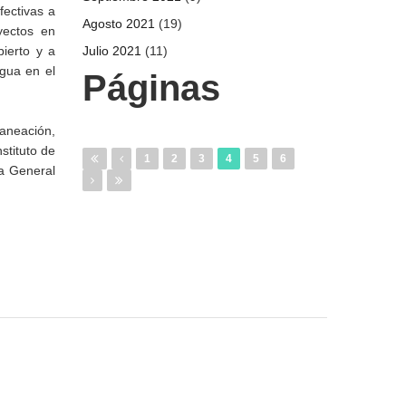
fectivas a
Agosto 2021
(19)
yectos en
bierto y a
Julio 2021
(11)
gua en el
Páginas
laneación,
stituto de
1
2
3
4
5
6
ra General