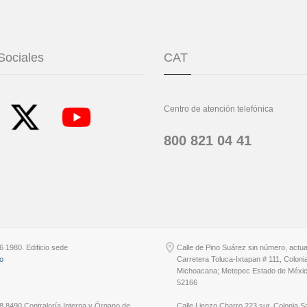
Sociales
CAT
Centro de atención telefónica
800 821 04 41
6 1980. Edificio sede
Calle de Pino Suárez sin número, actu
io
Carretera Toluca-Ixtapan # 111, Coloni
Michoacana; Metepec Estado de Méxic
52166
8 8490 Contraloría Interna y Órgano de
Calle Lienzo Charro 223 sur, Colonia S