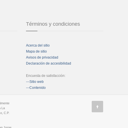
Términos y condiciones
Acerca del sitio
Mapa de sitio
Avisos de privacidad
Declaración de accesibilidad
Encuesta de satisfacción:
---Sitio web
---Contenido
almente
a La
o, C.P.
an Jorge