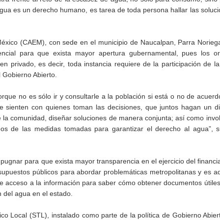
 agua es un derecho humano, es tarea de toda persona hallar las soluc
 México (CAEM), con sede en el municipio de Naucalpan, Parra Norie
encial para que exista mayor apertura gubernamental, pues los o
n privado, es decir, toda instancia requiere de la participación de l
l Gobierno Abierto.
rque no es sólo ir y consultarle a la población si está o no de acuer
 se sienten con quienes toman las decisiones, que juntos hagan un d
e la comunidad, diseñar soluciones de manera conjunta; así como invol
dos de las medidas tomadas para garantizar el derecho al agua”, s
pugnar para que exista mayor transparencia en el ejercicio del financi
upuestos públicos para abordar problemáticas metropolitanas y es aqu
e acceso a la información para saber cómo obtener documentos útile
n del agua en el estado.
o Local (STL), instalado como parte de la política de Gobierno Abiert