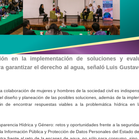
ción en la implementación de soluciones y eval
a garantizar el derecho al agua, señaló Luis Gustav
la colaboración de mujeres y hombres de la sociedad civil es indispen
el diseño y planeación de las posibles soluciones, además de la impl
in de encontrar respuestas viables a la problemática hídrica en l
arencia Hídrica y Género: retos y oportunidades frente a la seguridad
 la Información Pública y Protección de Datos Personales del Estado d
ra frente al reto de la escasez de agua, no sólo para consumo, sino