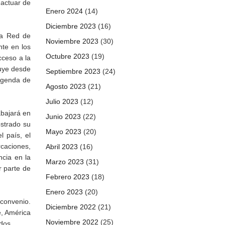
 actuar de
Enero 2024
(14)
Diciembre 2023
(16)
la Red de
Noviembre 2023
(30)
nte en los
Octubre 2023
(19)
cceso a la
ruye desde
Septiembre 2023
(24)
 agenda de
Agosto 2023
(21)
Julio 2023
(12)
abajará en
Junio 2023
(22)
ostrado su
Mayo 2023
(20)
l país, el
caciones,
Abril 2023
(16)
ncia en la
Marzo 2023
(31)
r parte de
Febrero 2023
(18)
Enero 2023
(20)
 convenio.
Diciembre 2022
(21)
e, América
Noviembre 2022
(25)
dos.