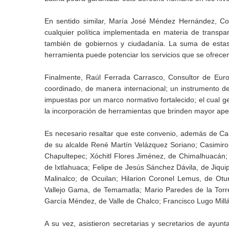
En sentido similar, María José Méndez Hernández, Co
cualquier política implementada en materia de transpa
también de gobiernos y ciudadanía. La suma de estas c
herramienta puede potenciar los servicios que se ofrecen
Finalmente, Raúl Ferrada Carrasco, Consultor de Euro
coordinado, de manera internacional; un instrumento d
impuestas por un marco normativo fortalecido; el cual 
la incorporación de herramientas que brinden mayor aper
Es necesario resaltar que este convenio, además de Cal
de su alcalde René Martín Velázquez Soriano; Casimir
Chapultepec; Xóchitl Flores Jiménez, de Chimalhuacán;
de Ixtlahuaca; Felipe de Jesús Sánchez Dávila, de Jiqu
Malinalco; de Ocuilan; Hilarion Coronel Lemus, de Otu
Vallejo Gama, de Temamatla; Mario Paredes de la Torr
García Méndez, de Valle de Chalco; Francisco Lugo Millá
A su vez, asistieron secretarias y secretarios de ayunta