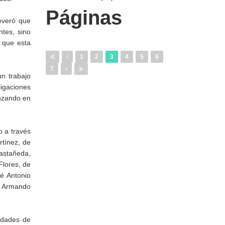
Páginas
everó que
ntes, sino
o que esta
1
2
3
4
5
6
7
n trabajo
ligaciones
anzando en
o a través
tínez, de
astañeda,
Flores, de
sé Antonio
; Armando
nidades de