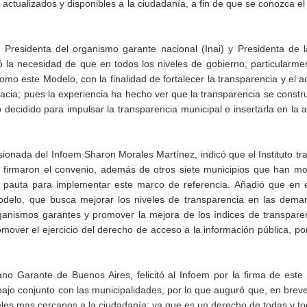
ctualizados y disponibles a la ciudadanía, a fin de que se conozca el
 Presidenta del organismo garante nacional (Inai) y Presidenta de 
 la necesidad de que en todos los niveles de gobierno, particularme
o este Modelo, con la finalidad de fortalecer la transparencia y el a
racia; pues la experiencia ha hecho ver que la transparencia se const
eño decidido para impulsar la transparencia municipal e insertarla en la
ionada del Infoem Sharon Morales Martínez, indicó que el Instituto tr
e firmaron el convenio, además de otros siete municipios que han m
a pauta para implementar este marco de referencia. Añadió que en e
delo, que busca mejorar los niveles de transparencia en las demar
organismos garantes y promover la mejora de los índices de transpare
mover el ejercicio del derecho de acceso a la información pública, po
ano Garante de Buenos Aires, felicitó al Infoem por la firma de este
bajo conjunto con las municipalidades, por lo que auguró que, en brev
eles mas cercanos a la ciudadanía; ya que es un derecho de todas y to