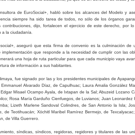
nsultora de EuroSocial+, habló sobre los alcances del Modelo y as
rencia siempre ha sido tarea de todos, no sólo de los órganos gara
ontribuciones, dijo, fortalecen el ejercicio de este derecho, por l
 a la ciudadanía.
social+, aseguró que esta firma de convenio es la culminación de u
e implementación que responde a la necesidad de cumplir con las ob
generará una hoja de ruta particular para que cada municipio vaya av
tura de información a sus habitantes.
imaya, fue signado por las y los presidentes municipales de Ayapang
o Emmanuel Alvarado Díaz, de Capulhuac; Laura Amalia González Mar
 Edgar Misael Ocampo Ayala, de Ixtapan de la Sal; Abuzeid Lozano C
ipilco; Rosa María Garduño Cienfuegos, de Luvianos; Juan Leonardez 
mba; Lizeth Marlene Sandoval Colindres, de San Antonio la Isla; Jo
e, de Teotihuacán; Xóchitl Maribel Ramírez Bermejo, de Texcalyacac
n, de Villa Guerrero.
miento, síndicas, síndicos, regidoras, regidores y titulares de las u