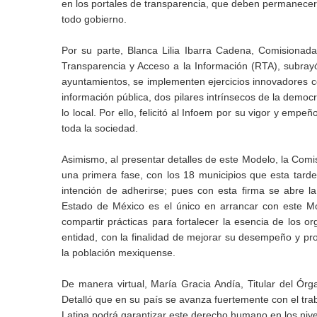
en los portales de transparencia, que deben permanecer a
todo gobierno.
Por su parte, Blanca Lilia Ibarra Cadena, Comisionada
Transparencia y Acceso a la Información (RTA), subrayó
ayuntamientos, se implementen ejercicios innovadores com
información pública, dos pilares intrínsecos de la democ
lo local. Por ello, felicitó al Infoem por su vigor y emp
toda la sociedad.
Asimismo, al presentar detalles de este Modelo, la Comis
una primera fase, con los 18 municipios que esta tard
intención de adherirse; pues con esta firma se abre l
Estado de México es el único en arrancar con este Mo
compartir prácticas para fortalecer la esencia de los 
entidad, con la finalidad de mejorar su desempeño y pro
la población mexiquense.
De manera virtual, María Gracia Andía, Titular del Órg
Detalló que en su país se avanza fuertemente con el tra
Latina podrá garantizar este derecho humano en los niv