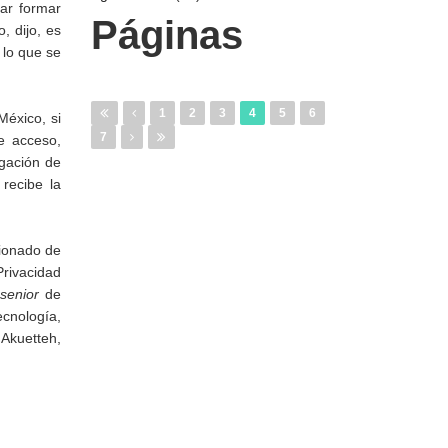
ar formar
Páginas
, dijo, es
 lo que se
1
2
3
4
5
6
México, si
7
e acceso,
igación de
recibe la
sionado de
Privacidad
senior
de
cnología,
 Akuetteh,