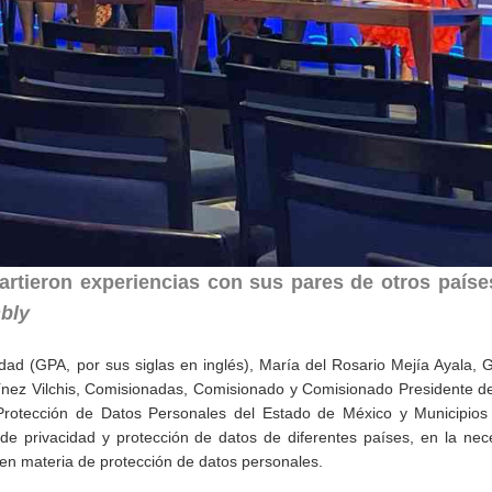
artieron experiencias con sus pares de otros países
bly
dad (GPA, por sus siglas en inglés), María del Rosario Mejía Ayala,
nez Vilchis, Comisionadas, Comisionado y Comisionado Presidente del
Protección de Datos Personales del Estado de México y Municipios 
 de privacidad y protección de datos de diferentes países, en la ne
 en materia de protección de datos personales.