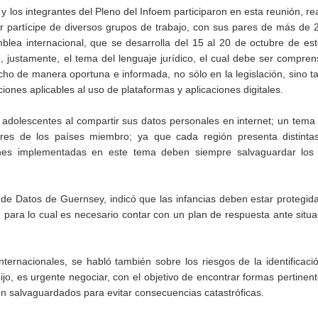
s y los integrantes del Pleno del Infoem participaron en esta reunión, re
er partícipe de diversos grupos de trabajo, con sus pares de más de 
blea internacional, que se desarrolla del 15 al 20 de octubre de es
, justamente, el tema del lenguaje jurídico, el cual debe ser compren
cho de manera oportuna e informada, no sólo en la legislación, sino 
iones aplicables al uso de plataformas y aplicaciones digitales.
y adolescentes al compartir sus datos personales en internet; un tem
lares de los países miembro; ya que cada región presenta distinta
iones implementadas en este tema deben siempre salvaguardar los
de Datos de Guernsey, indicó que las infancias deben estar protegi
; para lo cual es necesario contar con un plan de respuesta ante situ
nternacionales, se habló también sobre los riesgos de la identificació
jo, es urgente negociar, con el objetivo de encontrar formas pertinent
n salvaguardados para evitar consecuencias catastróficas.