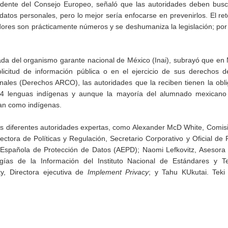
sidente del Consejo Europeo, señaló que las autoridades deben busc
 datos personales, pero lo mejor sería enfocarse en prevenirlos. El reto
idores son prácticamente números y se deshumaniza la legislación; por
da del organismo garante nacional de México (Inai), subrayó que en 
licitud de información pública o en el ejercicio de sus derechos d
onales (Derechos ARCO), las autoridades que la reciben tienen la obl
4 lenguas indígenas y aunque la mayoría del alumnado mexicano 
can como indígenas.
las diferentes autoridades expertas, como Alexander McD White, Comi
tora de Políticas y Regulación, Secretario Corporativo y Oficial de 
 Española de Protección de Datos (AEPD); Naomi Lefkovitz, Asesora
ogías de la Información del Instituto Nacional de Estándares y Te
, Directora ejecutiva de
Implement Privacy
; y Tahu KUkutai. Teki