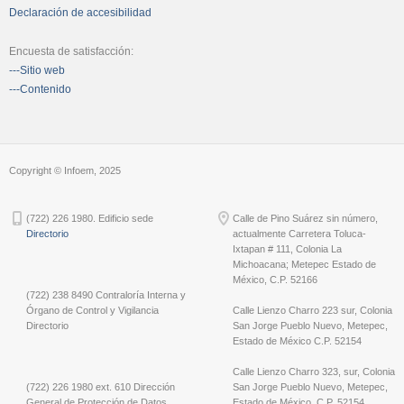
Declaración de accesibilidad
Encuesta de satisfacción:
---Sitio web
---Contenido
Copyright © Infoem, 2025
(722) 226 1980. Edificio sede
Calle de Pino Suárez sin número,
Directorio
actualmente Carretera Toluca-
Ixtapan # 111, Colonia La
Michoacana; Metepec Estado de
México, C.P. 52166
(722) 238 8490 Contraloría Interna y
Órgano de Control y Vigilancia
Calle Lienzo Charro 223 sur, Colonia
Directorio
San Jorge Pueblo Nuevo, Metepec,
Estado de México C.P. 52154
Calle Lienzo Charro 323, sur, Colonia
(722) 226 1980 ext. 610 Dirección
San Jorge Pueblo Nuevo, Metepec,
General de Protección de Datos
Estado de México, C.P. 52154.