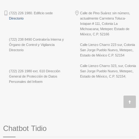
(722) 226 1980. Edificio sede
Calle de Pino Suárez sin número,
Directorio
actualmente Carretera Toluca-
Ixtapan # 111, Colonia La
Michoacana; Metepec Estado de
México, C.P. 52166
(722) 238 8490 Contraloría Interna y
Órgano de Control y Vigilancia
Calle Lienzo Charro 223 sur, Colonia
Directorio
San Jorge Pueblo Nuevo, Metepec,
Estado de México C.P. 52154
Calle Lienzo Charro 323, sur, Colonia
(722) 226 1980 ext. 610 Dirección
San Jorge Pueblo Nuevo, Metepec,
General de Protección de Datos
Estado de México, C.P. 52154.
Personales del Infoem
Chatbot Tidio