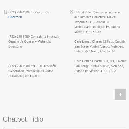
(722) 226 1980. Edificio sede
Calle de Pino Suárez sin número,
Directorio
actualmente Carretera Toluca-
Ixtapan # 111, Colonia La
Michoacana; Metepec Estado de
México, C.P. 52166
(722) 238 8490 Contraloría Interna y
Órgano de Control y Vigilancia
Calle Lienzo Charro 223 sur, Colonia
Directorio
San Jorge Pueblo Nuevo, Metepec,
Estado de México C.P. 52154
Calle Lienzo Charro 323, sur, Colonia
(722) 226 1980 ext. 610 Dirección
San Jorge Pueblo Nuevo, Metepec,
General de Protección de Datos
Estado de México, C.P. 52154.
Personales del Infoem
Chatbot Tidio