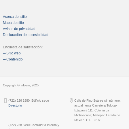
Acerca del sitio
Mapa de sitio
Avisos de privacidad
Declaración de accesibilidad
Encuesta de satisfacción:
---Sitio web
---Contenido
Copyright © Infoem, 2025
(722) 226 1980. Edificio sede
Calle de Pino Suárez sin número,
Directorio
actualmente Carretera Toluca-
Ixtapan # 111, Colonia La
Michoacana; Metepec Estado de
México, C.P. 52166
(722) 238 8490 Contraloría Interna y