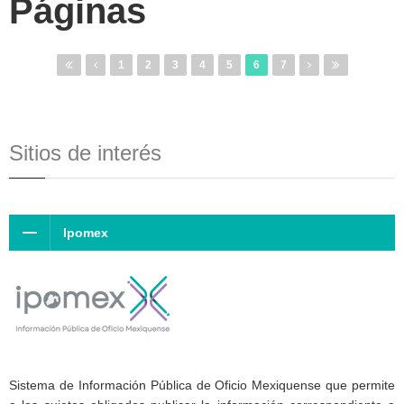
Páginas
1
2
3
4
5
6
7
Sitios de interés
Ipomex
Sistema de Información Pública de Oficio Mexiquense que permite