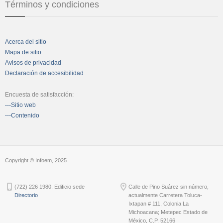
Términos y condiciones
Acerca del sitio
Mapa de sitio
Avisos de privacidad
Declaración de accesibilidad
Encuesta de satisfacción:
---Sitio web
---Contenido
Copyright © Infoem, 2025
(722) 226 1980. Edificio sede
Calle de Pino Suárez sin número,
Directorio
actualmente Carretera Toluca-
Ixtapan # 111, Colonia La
Michoacana; Metepec Estado de
México, C.P. 52166