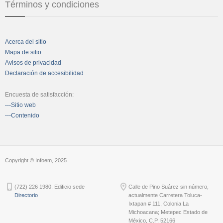
Términos y condiciones
Acerca del sitio
Mapa de sitio
Avisos de privacidad
Declaración de accesibilidad
Encuesta de satisfacción:
---Sitio web
---Contenido
Copyright © Infoem, 2025
(722) 226 1980. Edificio sede
Calle de Pino Suárez sin número,
Directorio
actualmente Carretera Toluca-
Ixtapan # 111, Colonia La
Michoacana; Metepec Estado de
México, C.P. 52166