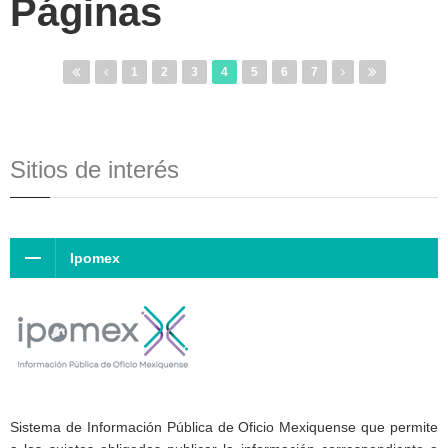
Páginas
1
2
3
4
5
6
7
Sitios de interés
Ipomex
Sistema de Información Pública de Oficio Mexiquense que permite