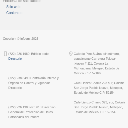
Encuesta de satisfacción:
---Sitio web
---Contenido
Copyright © Infoem, 2025
(722) 226 1980. Edificio sede
Calle de Pino Suárez sin número,
Directorio
actualmente Carretera Toluca-
Ixtapan # 111, Colonia La
Michoacana; Metepec Estado de
México, C.P. 52166
(722) 238 8490 Contraloría Interna y
Órgano de Control y Vigilancia
Calle Lienzo Charro 223 sur, Colonia
Directorio
San Jorge Pueblo Nuevo, Metepec,
Estado de México C.P. 52154
Calle Lienzo Charro 323, sur, Colonia
(722) 226 1980 ext. 610 Dirección
San Jorge Pueblo Nuevo, Metepec,
General de Protección de Datos
Estado de México, C.P. 52154.
Personales del Infoem