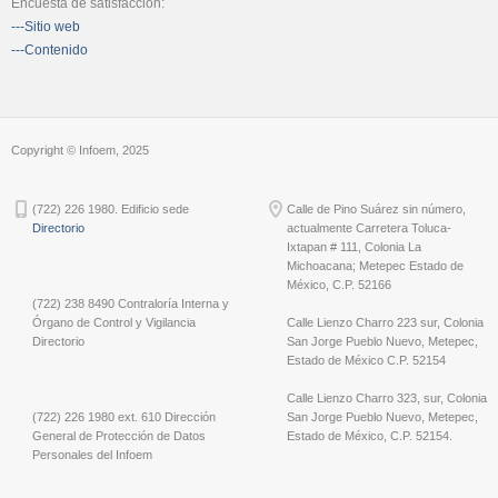
Encuesta de satisfacción:
---Sitio web
---Contenido
Copyright © Infoem, 2025
(722) 226 1980. Edificio sede
Calle de Pino Suárez sin número,
Directorio
actualmente Carretera Toluca-
Ixtapan # 111, Colonia La
Michoacana; Metepec Estado de
México, C.P. 52166
(722) 238 8490 Contraloría Interna y
Órgano de Control y Vigilancia
Calle Lienzo Charro 223 sur, Colonia
Directorio
San Jorge Pueblo Nuevo, Metepec,
Estado de México C.P. 52154
Calle Lienzo Charro 323, sur, Colonia
(722) 226 1980 ext. 610 Dirección
San Jorge Pueblo Nuevo, Metepec,
General de Protección de Datos
Estado de México, C.P. 52154.
Personales del Infoem