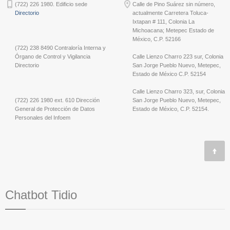
(722) 226 1980. Edificio sede
Calle de Pino Suárez sin número,
Directorio
actualmente Carretera Toluca-
Ixtapan # 111, Colonia La
Michoacana; Metepec Estado de
México, C.P. 52166
(722) 238 8490 Contraloría Interna y
Órgano de Control y Vigilancia
Calle Lienzo Charro 223 sur, Colonia
Directorio
San Jorge Pueblo Nuevo, Metepec,
Estado de México C.P. 52154
Calle Lienzo Charro 323, sur, Colonia
(722) 226 1980 ext. 610 Dirección
San Jorge Pueblo Nuevo, Metepec,
General de Protección de Datos
Estado de México, C.P. 52154.
Personales del Infoem
Chatbot Tidio