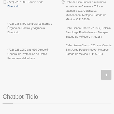
(722) 226 1980. Edificio sede
Calle de Pino Suárez sin número,
Directorio
actualmente Carretera Toluca-
Ixtapan # 111, Colonia La
Michoacana; Metepec Estado de
México, C.P. 52166
(722) 238 8490 Contraloría Interna y
Órgano de Control y Vigilancia
Calle Lienzo Charro 223 sur, Colonia
Directorio
San Jorge Pueblo Nuevo, Metepec,
Estado de México C.P. 52154
Calle Lienzo Charro 323, sur, Colonia
(722) 226 1980 ext. 610 Dirección
San Jorge Pueblo Nuevo, Metepec,
General de Protección de Datos
Estado de México, C.P. 52154.
Personales del Infoem
Chatbot Tidio