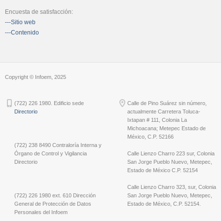
Encuesta de satisfacción:
---Sitio web
---Contenido
Copyright © Infoem, 2025
(722) 226 1980. Edificio sede
Calle de Pino Suárez sin número,
Directorio
actualmente Carretera Toluca-
Ixtapan # 111, Colonia La
Michoacana; Metepec Estado de
México, C.P. 52166
(722) 238 8490 Contraloría Interna y
Órgano de Control y Vigilancia
Calle Lienzo Charro 223 sur, Colonia
Directorio
San Jorge Pueblo Nuevo, Metepec,
Estado de México C.P. 52154
Calle Lienzo Charro 323, sur, Colonia
(722) 226 1980 ext. 610 Dirección
San Jorge Pueblo Nuevo, Metepec,
General de Protección de Datos
Estado de México, C.P. 52154.
Personales del Infoem