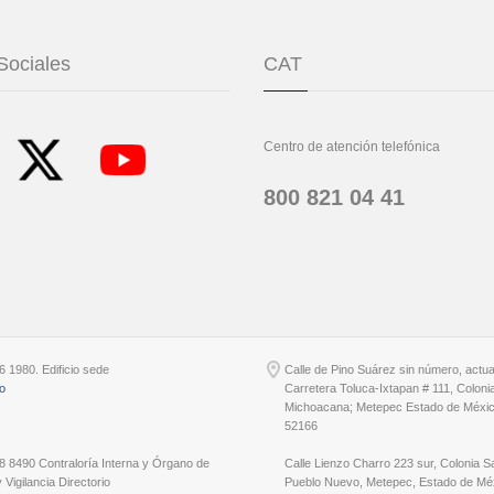
Sociales
CAT
Centro de atención telefónica
800 821 04 41
6 1980. Edificio sede
Calle de Pino Suárez sin número, actu
io
Carretera Toluca-Ixtapan # 111, Coloni
Michoacana; Metepec Estado de Méxic
52166
8 8490 Contraloría Interna y Órgano de
Calle Lienzo Charro 223 sur, Colonia S
 Vigilancia Directorio
Pueblo Nuevo, Metepec, Estado de Méx