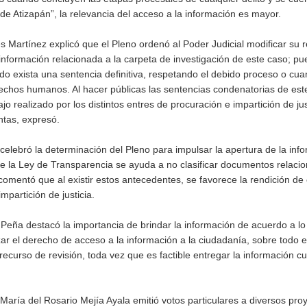
de Atizapán”, la relevancia del acceso a la información es mayor.
 Martínez explicó que el Pleno ordenó al Poder Judicial modificar su 
tó, información relacionada a la carpeta de investigación de este caso; pu
o exista una sentencia definitiva, respetando el debido proceso o cu
rechos humanos. Al hacer públicas las sentencias condenatorias de est
jo realizado por los distintos entres de procuración e impartición de jus
entas, expresó.
elebró la determinación del Pleno para impulsar la apertura de la inf
de la Ley de Transparencia se ayuda a no clasificar documentos relaci
mentó que al existir estos antecedentes, se favorece la rendición de
partición de justicia.
eña destacó la importancia de brindar la información de acuerdo a lo
zar el derecho de acceso a la información a la ciudadanía, sobre todo 
ecurso de revisión, toda vez que es factible entregar la información c
 María del Rosario Mejía Ayala emitió votos particulares a diversos pro