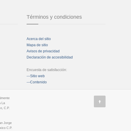
Términos y condiciones
Acerca del sitio
Mapa de sitio
Avisos de privacidad
Declaración de accesibilidad
Encuesta de satisfacción:
---Sitio web
---Contenido
almente
a La
o, C.P.
an Jorge
ico C.P.