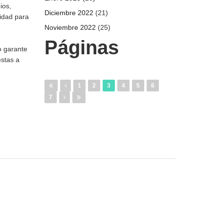
ios,
Diciembre 2022
(21)
eidad para
Noviembre 2022
(25)
Páginas
o garante
estas a
1
2
3
4
5
6
7