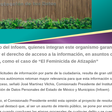
no del Infoem, quienes integran este organismo garan
r el derecho de acceso a la información, en asuntos
como el caso de “El Feminicida de Atizapán”
licitudes de información por parte de la ciudadanía, resulta de gran uti
ismos autónomos retoman mayor relevancia para que esta información s
cceso, señaló José Martínez Vilchis, Comisionado Presidente del Institu
ción de Datos Personales del Estado de México y Municipios (Infoem).
to, el Comisionado Presidente emitió esta opinión al proyecto de resolu
cual destacó que, al ser un asunto de interés público, se pone por enci
s cuando concluyen las etapas procesales de cualquier delito y se cue