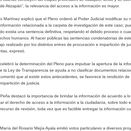
de Atizapán”, la relevancia del acceso a la información es mayor.
 Martínez explicó que el Pleno ordenó al Poder Judicial modificar su 
tó, información relacionada a la carpeta de investigación de este caso; pu
o exista una sentencia definitiva, respetando el debido proceso o cu
rechos humanos. Al hacer públicas las sentencias condenatorias de est
jo realizado por los distintos entres de procuración e impartición de jus
entas, expresó.
elebró la determinación del Pleno para impulsar la apertura de la inf
de la Ley de Transparencia se ayuda a no clasificar documentos relaci
mentó que al existir estos antecedentes, se favorece la rendición de
partición de justicia.
eña destacó la importancia de brindar la información de acuerdo a lo
zar el derecho de acceso a la información a la ciudadanía, sobre todo 
ecurso de revisión, toda vez que es factible entregar la información c
 María del Rosario Mejía Ayala emitió votos particulares a diversos pro