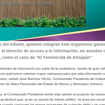
no del Infoem, quienes integran este organismo garan
r el derecho de acceso a la información, en asuntos
como el caso de “El Feminicida de Atizapán”
licitudes de información por parte de la ciudadanía, resulta de gran uti
ismos autónomos retoman mayor relevancia para que esta información s
cceso, señaló José Martínez Vilchis, Comisionado Presidente del Institu
ción de Datos Personales del Estado de México y Municipios (Infoem).
to, el Comisionado Presidente emitió esta opinión al proyecto de resolu
cual destacó que, al ser un asunto de interés público, se pone por enci
s cuando concluyen las etapas procesales de cualquier delito y se cue