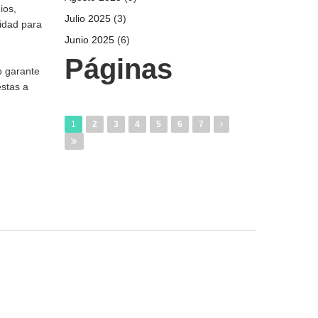
ios,
Julio 2025
(3)
eidad para
Junio 2025
(6)
Páginas
o garante
estas a
1
2
3
4
5
6
7