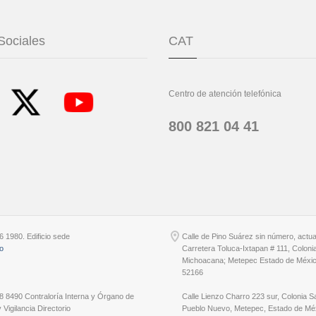
Sociales
CAT
Centro de atención telefónica
800 821 04 41
6 1980. Edificio sede
Calle de Pino Suárez sin número, actu
io
Carretera Toluca-Ixtapan # 111, Coloni
Michoacana; Metepec Estado de Méxic
52166
8 8490 Contraloría Interna y Órgano de
Calle Lienzo Charro 223 sur, Colonia S
 Vigilancia Directorio
Pueblo Nuevo, Metepec, Estado de Méx