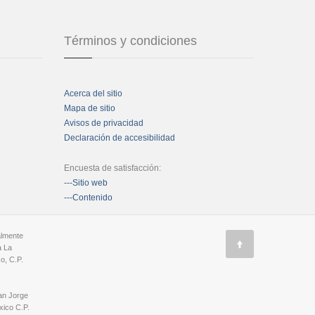
Términos y condiciones
Acerca del sitio
Mapa de sitio
Avisos de privacidad
Declaración de accesibilidad
Encuesta de satisfacción:
---Sitio web
---Contenido
almente
a La
o, C.P.
an Jorge
ico C.P.