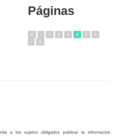
Páginas
1
2
3
4
5
6
te a los sujetos obligados publicar la información