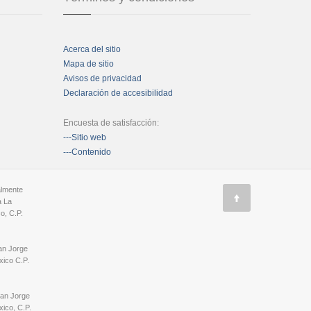
Acerca del sitio
Mapa de sitio
Avisos de privacidad
Declaración de accesibilidad
Encuesta de satisfacción:
---Sitio web
---Contenido
almente
a La
o, C.P.
an Jorge
ico C.P.
San Jorge
ico, C.P.