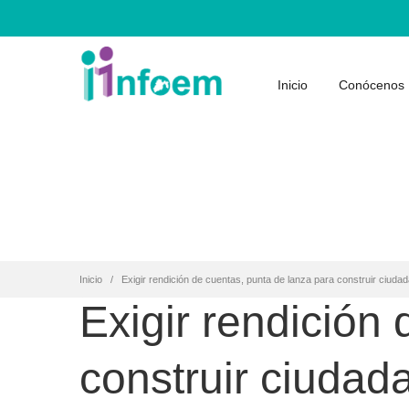
Inicio
Conócenos
Inicio
Exigir rendición de cuentas, punta de lanza para construir ciuda
Exigir rendición
construir ciudad