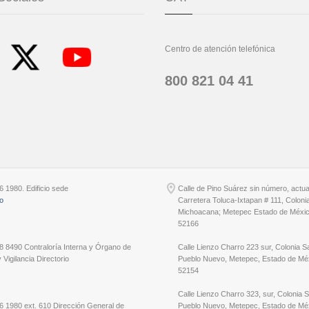
Centro de atención telefónica
800 821 04 41
6 1980. Edificio sede
Calle de Pino Suárez sin número, actu
io
Carretera Toluca-Ixtapan # 111, Coloni
Michoacana; Metepec Estado de Méxic
52166
8 8490 Contraloría Interna y Órgano de
Calle Lienzo Charro 223 sur, Colonia S
 Vigilancia Directorio
Pueblo Nuevo, Metepec, Estado de Méx
52154
Calle Lienzo Charro 323, sur, Colonia 
6 1980 ext. 610 Dirección General de
Pueblo Nuevo, Metepec, Estado de Méx