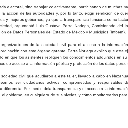
rnada electoral, sino trabajar colectivamente, participando de muchas 
la acción de las autoridades y, por lo tanto, exigir rendición de cue
os y mejores gobiernos, ya que la transparencia funciona como factor
ciedad, argumentó Luis Gustavo Parra Noriega, Comisionado del Ins
ción de Datos Personales del Estado de México y Municipios (Infoem).
 organizaciones de la sociedad civil para el acceso a la información
ordinación con este órgano garante, Parra Noriega explicó que este ej
do en que los asistentes repliquen los conocimientos adquiridos en su
hos de acceso a la información pública y protección de los datos perso
ociedad civil que acudieron a este taller, llevado a cabo en Nezahual
eseamos ser ciudadanos activos, comprometidos y responsables d
diferencia. Por medio dela transparencia y el acceso a la informació
a el gobierno, en cualquiera de sus niveles, y cómo monitorearlas para 