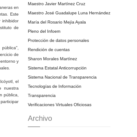
Maestro Javier Martínez Cruz
maneras en
Maestro José Guadalupe Luna Hernández
ntas. Este
 inhibidor
María del Rosario Mejía Ayala
tituto de
Pleno del Infoem
Protección de datos personales
 pública",
Rendición de cuentas
ercicio de
Sharon Morales Martínez
 entorno y
nales.
Sistema Estatal Anticorrupción
Sistema Nacional de Transparencia
cóyotl, el
Tecnologías de Información
e nuestra
n pública,
Transparencia
participar
Verificaciones Virtuales Oficiosas
Archivo