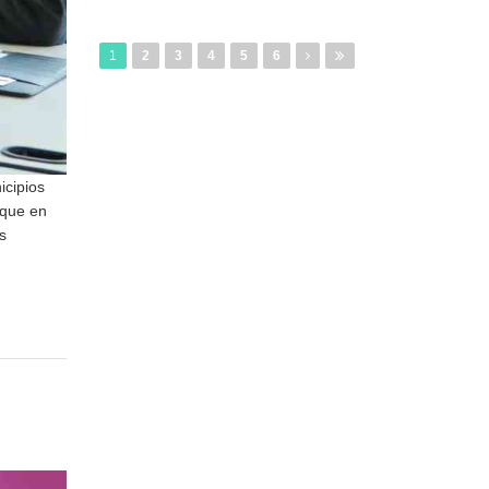
1
2
3
4
5
6
icipios
 que en
s