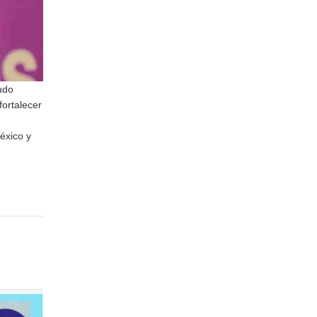
nudo
fortalecer
éxico y