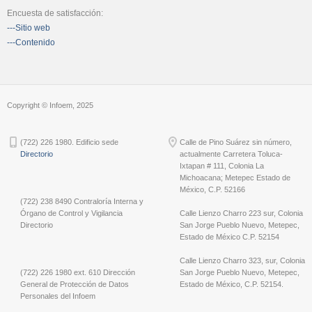
Encuesta de satisfacción:
---Sitio web
---Contenido
Copyright © Infoem, 2025
(722) 226 1980. Edificio sede
Calle de Pino Suárez sin número,
Directorio
actualmente Carretera Toluca-
Ixtapan # 111, Colonia La
Michoacana; Metepec Estado de
México, C.P. 52166
(722) 238 8490 Contraloría Interna y
Órgano de Control y Vigilancia
Calle Lienzo Charro 223 sur, Colonia
Directorio
San Jorge Pueblo Nuevo, Metepec,
Estado de México C.P. 52154
Calle Lienzo Charro 323, sur, Colonia
(722) 226 1980 ext. 610 Dirección
San Jorge Pueblo Nuevo, Metepec,
General de Protección de Datos
Estado de México, C.P. 52154.
Personales del Infoem