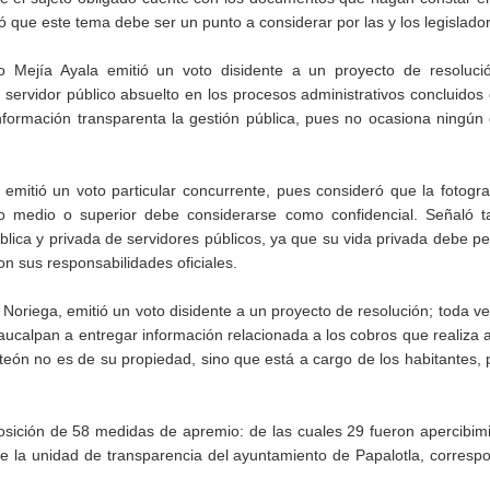
ó que este tema debe ser un punto a considerar por las y los legislado
o Mejía Ayala emitió un voto disidente a un proyecto de resolució
 servidor público absuelto en los procesos administrativos concluidos
información transparenta la gestión pública, pues no ocasiona ningún
mitió un voto particular concurrente, pues consideró que la fotogra
 medio o superior debe considerarse como confidencial. Señaló t
ública y privada de servidores públicos, ya que su vida privada debe 
n sus responsabilidades oficiales.
oriega, emitió un voto disidente a un proyecto de resolución; toda ve
aucalpan a entregar información relacionada a los cobros que realiza 
eón no es de su propiedad, sino que está a cargo de los habitantes, 
osición de 58 medidas de apremio: de las cuales 29 fueron apercibim
 de la unidad de transparencia del ayuntamiento de Papalotla, corresp