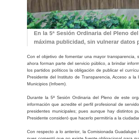
En la 5ª Sesión Ordinaria del Pleno del
máxima publicidad, sin vulnerar datos 
Con el objetivo de fomentar una mayor transparencia, s
ahora forman parte del servicio público, a brindar info
los partidos políticos la obligación de publicar el curr
Presidente del Instituto de Transparencia, Acceso a l
Municipios (Infoem).
Durante la 5ª Sesión Ordinaria del Pleno de este org
información que acredite el perfil profesional de servi
presidentes municipales; pues aunque hay distintos p
Presidente consideró que hacerlo permitiría a la ciuda
Con respecto a lo anterior, la Comisionada Guadalupe 
pues comentó que no existe fuente obligacional para q