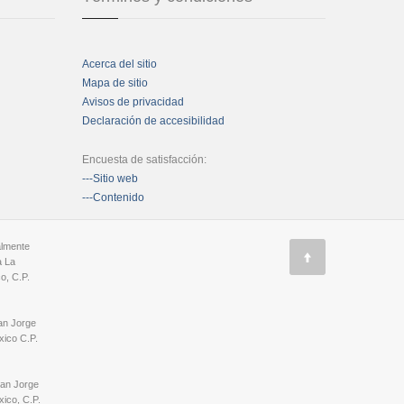
Acerca del sitio
Mapa de sitio
Avisos de privacidad
Declaración de accesibilidad
Encuesta de satisfacción:
---Sitio web
---Contenido
almente
a La
o, C.P.
an Jorge
ico C.P.
San Jorge
ico, C.P.