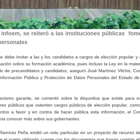
 Infoem, se reiteró a las instituciones públicas fom
personales
e debe invitar a las y los candidatos a cargos de elección popular y
rmación sobre su formación académica, pues incluso la Ley en la mater
ículo de precandidatos y candidatos; aseguró José Martínez Vilchis, C
a Información Pública y Protección de Datos Personales del Estado d
anismo garante, se comentó sobre la disyuntiva que existe para ex
dores públicos que ostenten cargos públicos de elección popular, como
untos a favor y en contra de hacer pública esta información, el Co
danía conocer más sobre sus gobernantes.
Ramírez Peña emitió un voto particular en un proyecto de recurso de
ue el sujeto obligado cuente con los documentos que hagan constar e