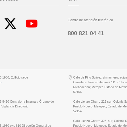
Centro de atención telefónica
800 821 04 41
6 1980. Edificio sede
Calle de Pino Suárez sin número, actu
io
Carretera Toluca-Ixtapan # 111, Coloni
Michoacana; Metepec Estado de Méxic
52166
8 8490 Contraloría Interna y Órgano de
Calle Lienzo Charro 223 sur, Colonia S
 Vigilancia Directorio
Pueblo Nuevo, Metepec, Estado de Méx
52154
Calle Lienzo Charro 323, sur, Colonia 
6 1980 ext. 610 Dirección General de
Pueblo Nuevo, Metepec, Estado de Méx