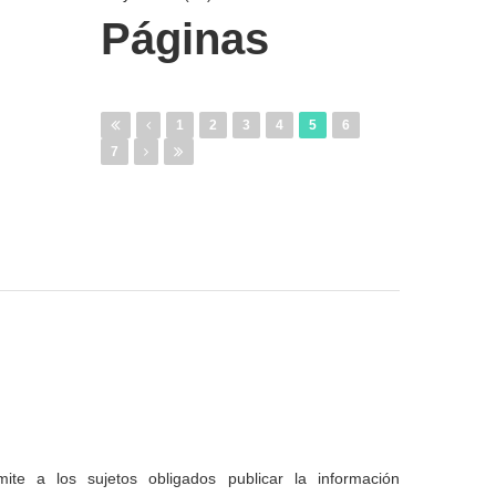
Páginas
1
2
3
4
5
6
7
te a los sujetos obligados publicar la información