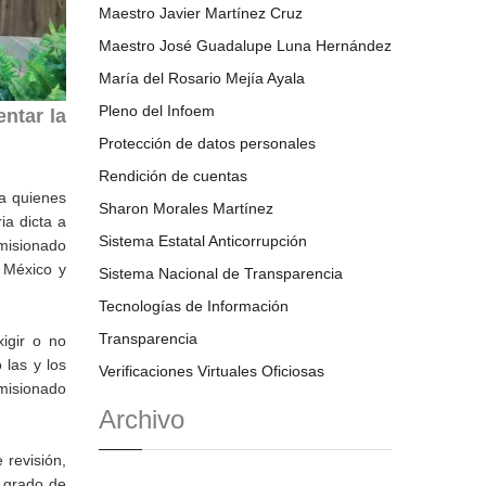
Maestro Javier Martínez Cruz
Maestro José Guadalupe Luna Hernández
María del Rosario Mejía Ayala
Pleno del Infoem
entar la
Protección de datos personales
Rendición de cuentas
 a quienes
Sharon Morales Martínez
ia dicta a
Sistema Estatal Anticorrupción
omisionado
e México y
Sistema Nacional de Transparencia
Tecnologías de Información
Transparencia
igir o no
 las y los
Verificaciones Virtuales Oficiosas
misionado
Archivo
 revisión,
l grado de