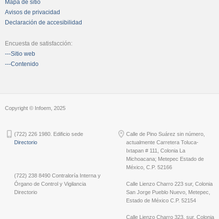
Mapa de sitio
Avisos de privacidad
Declaración de accesibilidad
Encuesta de satisfacción:
---Sitio web
---Contenido
Copyright © Infoem, 2025
(722) 226 1980. Edificio sede
Calle de Pino Suárez sin número,
Directorio
actualmente Carretera Toluca-
Ixtapan # 111, Colonia La
Michoacana; Metepec Estado de
México, C.P. 52166
(722) 238 8490 Contraloría Interna y
Órgano de Control y Vigilancia
Calle Lienzo Charro 223 sur, Colonia
Directorio
San Jorge Pueblo Nuevo, Metepec,
Estado de México C.P. 52154
Calle Lienzo Charro 323, sur, Colonia