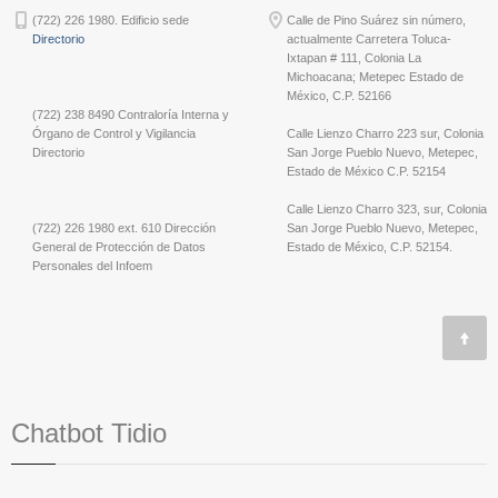
(722) 226 1980. Edificio sede
Calle de Pino Suárez sin número,
Directorio
actualmente Carretera Toluca-
Ixtapan # 111, Colonia La
Michoacana; Metepec Estado de
México, C.P. 52166
(722) 238 8490 Contraloría Interna y
Órgano de Control y Vigilancia
Calle Lienzo Charro 223 sur, Colonia
Directorio
San Jorge Pueblo Nuevo, Metepec,
Estado de México C.P. 52154
Calle Lienzo Charro 323, sur, Colonia
(722) 226 1980 ext. 610 Dirección
San Jorge Pueblo Nuevo, Metepec,
General de Protección de Datos
Estado de México, C.P. 52154.
Personales del Infoem
Chatbot Tidio