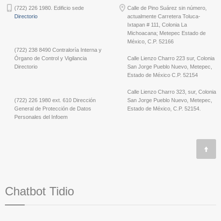
(722) 226 1980. Edificio sede
Calle de Pino Suárez sin número,
Directorio
actualmente Carretera Toluca-
Ixtapan # 111, Colonia La
Michoacana; Metepec Estado de
México, C.P. 52166
(722) 238 8490 Contraloría Interna y
Órgano de Control y Vigilancia
Calle Lienzo Charro 223 sur, Colonia
Directorio
San Jorge Pueblo Nuevo, Metepec,
Estado de México C.P. 52154
Calle Lienzo Charro 323, sur, Colonia
(722) 226 1980 ext. 610 Dirección
San Jorge Pueblo Nuevo, Metepec,
General de Protección de Datos
Estado de México, C.P. 52154.
Personales del Infoem
Chatbot Tidio