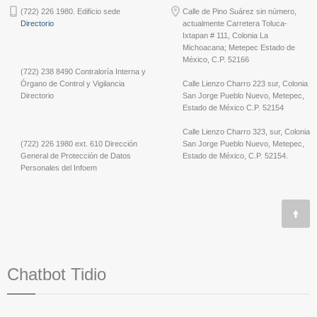
(722) 226 1980. Edificio sede
Calle de Pino Suárez sin número,
Directorio
actualmente Carretera Toluca-
Ixtapan # 111, Colonia La
Michoacana; Metepec Estado de
México, C.P. 52166
(722) 238 8490 Contraloría Interna y
Órgano de Control y Vigilancia
Calle Lienzo Charro 223 sur, Colonia
Directorio
San Jorge Pueblo Nuevo, Metepec,
Estado de México C.P. 52154
Calle Lienzo Charro 323, sur, Colonia
(722) 226 1980 ext. 610 Dirección
San Jorge Pueblo Nuevo, Metepec,
General de Protección de Datos
Estado de México, C.P. 52154.
Personales del Infoem
Chatbot Tidio