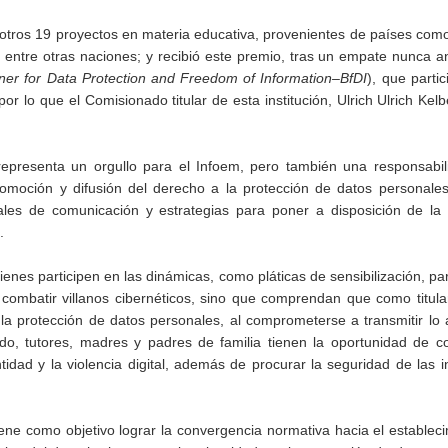
otros 19 proyectos en materia educativa, provenientes de países com
 entre otras naciones; y recibió este premio, tras un empate nunca an
er for Data Protection and Freedom of Information–BfDI
), que partic
 por lo que el Comisionado titular de esta institución, Ulrich Ulrich Kelb
epresenta un orgullo para el Infoem, pero también una responsabil
moción y difusión del derecho a la protección de datos personales,
les de comunicación y estrategias para poner a disposición de la 
.
enes participen en las dinámicas, como pláticas de sensibilización, par
 combatir villanos cibernéticos, sino que comprendan que como titul
la protección de datos personales, al comprometerse a transmitir lo
do, tutores, madres y padres de familia tienen la oportunidad de co
tidad y la violencia digital, además de procurar la seguridad de las i
ene como objetivo lograr la convergencia normativa hacia el establec