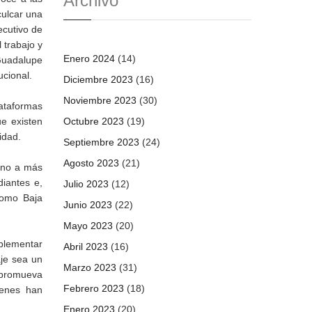
Archivo
culcar una
ecutivo de
 trabajo y
Enero 2024
(14)
 Guadalupe
ucional.
Diciembre 2023
(16)
Noviembre 2023
(30)
lataformas
ue existen
Octubre 2023
(19)
idad.
Septiembre 2023
(24)
Agosto 2023
(21)
lano a más
diantes e,
Julio 2023
(12)
como Baja
Junio 2023
(22)
Mayo 2023
(20)
mplementar
Abril 2023
(16)
aje sea un
Marzo 2023
(31)
o promueva
Febrero 2023
(18)
venes han
Enero 2023
(20)