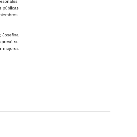
ersonales.
s públicas
 miembros,
 Josefina
xpresó su
ar mejores