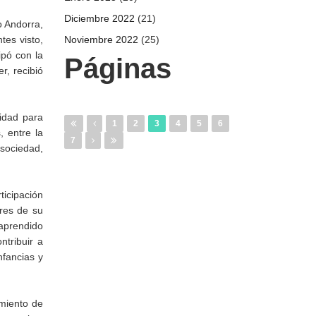
Diciembre 2022
(21)
o Andorra,
tes visto,
Noviembre 2022
(25)
ipó con la
Páginas
er, recibió
idad para
1
2
3
4
5
6
 entre la
7
sociedad,
ticipación
ares de su
 aprendido
ntribuir a
nfancias y
imiento de