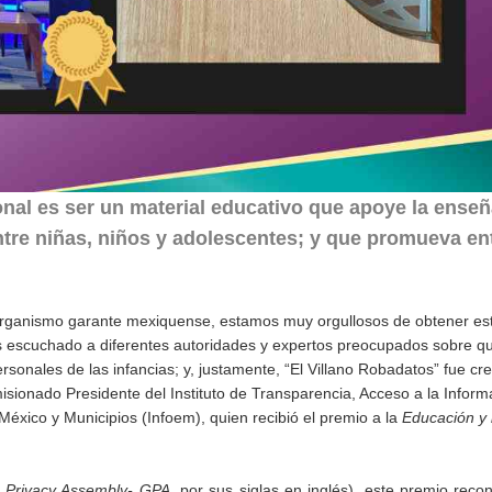
onal
es
ser un material educativo que apoye la ense
ntre niñas, niños y adolescentes; y que promueva ent
rganismo garante mexiquense, estamos muy orgullosos de obtener es
s escuchado a diferentes autoridades y expertos preocupados sobre q
rsonales de las infancias; y, justamente, “El Villano Robadatos” fue c
misionado Presidente del Instituto de Transparencia, Acceso a la Inform
éxico y Municipios (Infoem), quien recibió el premio a la
Educación y 
l Privacy Assembly- GPA
, por sus siglas en inglés), este premio reco