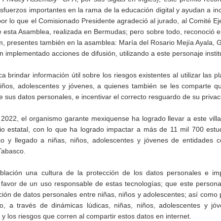
sfuerzos importantes en la rama de la educación digital y ayudan a in
por lo que el Comisionado Presidente agradeció al jurado, al Comité Ej
de esta Asamblea, realizada en Bermudas; pero sobre todo, reconoció el
m, presentes también en la asamblea: María del Rosario Mejía Ayala,
implementado acciones de difusión, utilizando a este personaje instit
 brindar información útil sobre los riesgos existentes al utilizar las p
, niños, adolescentes y jóvenes, a quienes también se les comparte q
e sus datos personales, e incentivar el correcto resguardo de su privac
 2022, el organismo garante mexiquense ha logrado llevar a este vil
rio estatal, con lo que ha logrado impactar a más de 11 mil 700 estu
ico y llegado a niñas, niños, adolescentes y jóvenes de entidades 
Tabasco.
 población una cultura de la protección de los datos personales e i
n favor de un uso responsable de estas tecnologías; que este person
ción de datos personales entre niñas, niños y adolescentes; así com
lo, a través de dinámicas lúdicas, niñas, niños, adolescentes y jó
y los riesgos que corren al compartir estos datos en internet.