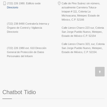
(722) 226 1980. Edificio sede
Calle de Pino Suárez sin número,
Directorio
actualmente Carretera Toluca-
Ixtapan # 111, Colonia La
Michoacana; Metepec Estado de
México, C.P. 52166
(722) 238 8490 Contraloría Interna y
Órgano de Control y Vigilancia
Calle Lienzo Charro 223 sur, Colonia
Directorio
San Jorge Pueblo Nuevo, Metepec,
Estado de México C.P. 52154
Calle Lienzo Charro 323, sur, Colonia
(722) 226 1980 ext. 610 Dirección
San Jorge Pueblo Nuevo, Metepec,
General de Protección de Datos
Estado de México, C.P. 52154.
Personales del Infoem
Chatbot Tidio