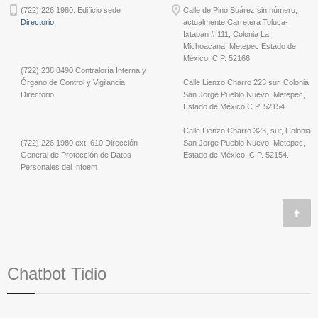
(722) 226 1980. Edificio sede
Calle de Pino Suárez sin número,
Directorio
actualmente Carretera Toluca-
Ixtapan # 111, Colonia La
Michoacana; Metepec Estado de
México, C.P. 52166
(722) 238 8490 Contraloría Interna y
Órgano de Control y Vigilancia
Calle Lienzo Charro 223 sur, Colonia
Directorio
San Jorge Pueblo Nuevo, Metepec,
Estado de México C.P. 52154
Calle Lienzo Charro 323, sur, Colonia
(722) 226 1980 ext. 610 Dirección
San Jorge Pueblo Nuevo, Metepec,
General de Protección de Datos
Estado de México, C.P. 52154.
Personales del Infoem
Chatbot Tidio