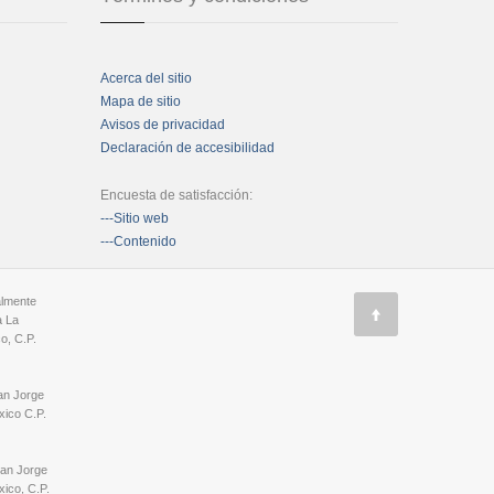
Acerca del sitio
Mapa de sitio
Avisos de privacidad
Declaración de accesibilidad
Encuesta de satisfacción:
---Sitio web
---Contenido
almente
a La
o, C.P.
an Jorge
ico C.P.
San Jorge
ico, C.P.