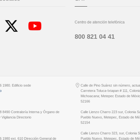
Centro de atención telefónica
800 821 04 41
6 1980. Edificio sede
Calle de Pino Suárez sin número, actu
io
Carretera Toluca-Ixtapan # 111, Coloni
Michoacana; Metepec Estado de Méxic
52166
8 8490 Contraloría Interna y Órgano de
Calle Lienzo Charro 223 sur, Colonia S
 Vigilancia Directorio
Pueblo Nuevo, Metepec, Estado de Méx
52154
Calle Lienzo Charro 323, sur, Colonia 
6 1980 ext. 610 Dirección General de
Pueblo Nuevo, Metepec, Estado de Méx