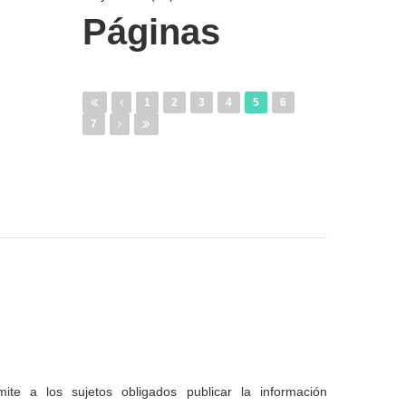
Páginas
1
2
3
4
5
6
7
te a los sujetos obligados publicar la información