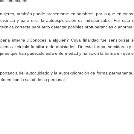
ados inmediatos.
mujeres, también puede presentarse en hombres, por lo que en todos
evancia y para ello, la autoexploración es indispensable. Por esta
a técnica correcta para auto detectar posibles protuberancias o anormal
aña interna ¿Conoces a alguien? Cuya finalidad fue sensibilizar s
jeno al círculo familiar o de amistades. De esta forma, servidoras y 
ujeres que han padecido esta enfermedad y narraron la forma en que 
importancia del autocuidado y la autoexploración de forma permanente
Infoem con la salud de su personal.