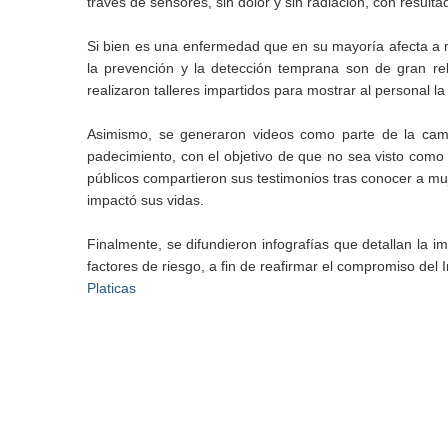
través de sensores, sin dolor y sin radiación, con result
Si bien es una enfermedad que en su mayoría afecta a 
la prevención y la detección temprana son de gran rel
realizaron talleres impartidos para mostrar al personal l
Asimismo, se generaron videos como parte de la camp
padecimiento, con el objetivo de que no sea visto como a
públicos compartieron sus testimonios tras conocer a m
impactó sus vidas.
Finalmente, se difundieron infografías que detallan la 
factores de riesgo, a fin de reafirmar el compromiso del 
Platicas