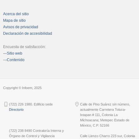
Acerca del sitio
Mapa de sitio
Avisos de privacidad
Declaración de accesibilidad
Encuesta de satisfacción:
---Sitio web
---Contenido
Copyright © Infoem, 2025
(722) 226 1980. Edificio sede
Calle de Pino Suárez sin número,
Directorio
actualmente Carretera Toluca-
Ixtapan # 111, Colonia La
Michoacana; Metepec Estado de
México, C.P. 52166
(722) 238 8490 Contraloría Interna y
Órgano de Control y Vigilancia
Calle Lienzo Charro 223 sur, Colonia