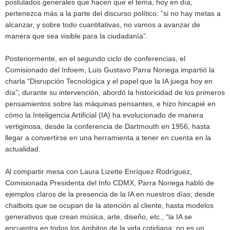
postulados generales que hacen que el tema, hoy en día,
pertenezca más a la parte del discurso político: “si no hay metas a
alcanzar, y sobre todo cuantitativas, no vamos a avanzar de
manera que sea visible para la ciudadanía”.
Posteriormente, en el segundo ciclo de conferencias, el
Comisionado del Infoem, Luis Gustavo Parra Noriega impartió la
charla “Disrupción Tecnológica y el papel que la IA juega hoy en
día”; durante su intervención, abordó la historicidad de los primeros
pensamientos sobre las máquinas pensantes, e hizo hincapié en
cómo la Inteligencia Artificial (IA) ha evolucionado de manera
vertiginosa, desde la conferencia de Dartmouth en 1956, hasta
llegar a convertirse en una herramienta a tener en cuenta en la
actualidad.
Al compartir mesa con Laura Lizette Enríquez Rodríguez,
Comisionada Presidenta del Info CDMX, Parra Noriega habló de
ejemplos claros de la presencia de la IA en nuestros días; desde
chatbots que se ocupan de la atención al cliente, hasta modelos
generativos que crean música, arte, diseño, etc.; “la IA se
encuentra en todos los ámbitos de la vida cotidiana; no es un