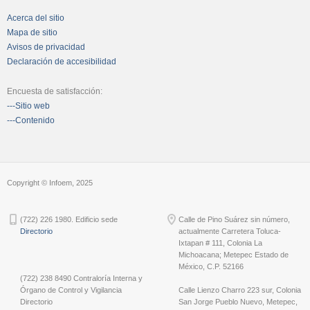
Acerca del sitio
Mapa de sitio
Avisos de privacidad
Declaración de accesibilidad
Encuesta de satisfacción:
---Sitio web
---Contenido
Copyright © Infoem, 2025
(722) 226 1980. Edificio sede
Calle de Pino Suárez sin número,
Directorio
actualmente Carretera Toluca-
Ixtapan # 111, Colonia La
Michoacana; Metepec Estado de
México, C.P. 52166
(722) 238 8490 Contraloría Interna y
Órgano de Control y Vigilancia
Calle Lienzo Charro 223 sur, Colonia
Directorio
San Jorge Pueblo Nuevo, Metepec,