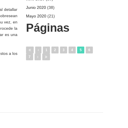
Junio 2020
(38)
l detallar
 sobresean
Mayo 2020
(21)
su vez, en
Páginas
procede la
lar es una
1
2
3
4
5
6
stos a los
7