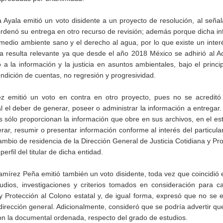
 Ayala emitió un voto disidente a un proyecto de resolución, al seña
ordenó su entrega en otro recurso de revisión; además porque dicha i
edio ambiente sano y el derecho al agua, por lo que existe un inter
ga resulta relevante ya que desde el año 2018 México se adhirió al 
 a la información y la justicia en asuntos ambientales, bajo el princi
endición de cuentas, no regresión y progresividad.
z emitió un voto en contra en otro proyecto, pues no se acreditó 
l el deber de generar, poseer o administrar la información a entregar.
s sólo proporcionan la información que obre en sus archivos, en el es
r, resumir o presentar información conforme al interés del particular
cambio de residencia de la Dirección General de Justicia Cotidiana y Pro
erfil del titular de dicha entidad.
írez Peña emitió también un voto disidente, toda vez que coincidió
studios, investigaciones y criterios tomados en consideración para 
 y Protección al Colono estatal y, de igual forma, expresó que no se 
ha dirección general. Adicionalmente, consideró que se podría advertir que
on la documental ordenada, respecto del grado de estudios.