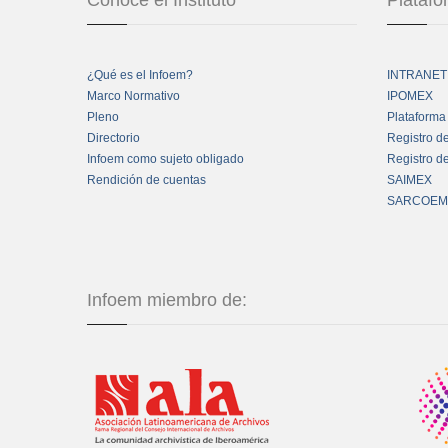
Conoce el Instituto
Plataf
¿Qué es el Infoem?
INTRANET
Marco Normativo
IPOMEX
Pleno
Plataforma
Directorio
Registro d
Infoem como sujeto obligado
Registro d
Rendición de cuentas
SAIMEX
SARCOEM
Infoem miembro de: