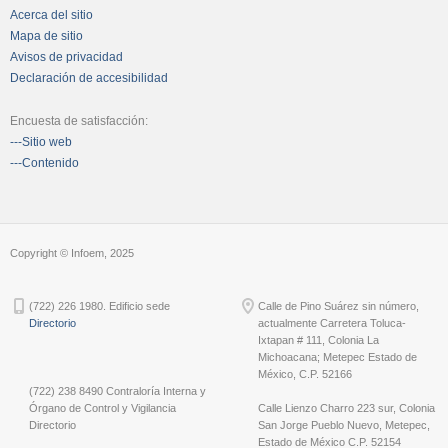
Acerca del sitio
Mapa de sitio
Avisos de privacidad
Declaración de accesibilidad
Encuesta de satisfacción:
---Sitio web
---Contenido
Copyright © Infoem, 2025
(722) 226 1980. Edificio sede
Calle de Pino Suárez sin número,
Directorio
actualmente Carretera Toluca-
Ixtapan # 111, Colonia La
Michoacana; Metepec Estado de
México, C.P. 52166
(722) 238 8490 Contraloría Interna y
Órgano de Control y Vigilancia
Calle Lienzo Charro 223 sur, Colonia
Directorio
San Jorge Pueblo Nuevo, Metepec,
Estado de México C.P. 52154