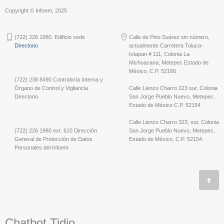
Copyright © Infoem, 2025
(722) 226 1980. Edificio sede
Calle de Pino Suárez sin número,
Directorio
actualmente Carretera Toluca-
Ixtapan # 111, Colonia La
Michoacana; Metepec Estado de
México, C.P. 52166
(722) 238 8490 Contraloría Interna y
Órgano de Control y Vigilancia
Calle Lienzo Charro 223 sur, Colonia
Directorio
San Jorge Pueblo Nuevo, Metepec,
Estado de México C.P. 52154
Calle Lienzo Charro 323, sur, Colonia
(722) 226 1980 ext. 610 Dirección
San Jorge Pueblo Nuevo, Metepec,
General de Protección de Datos
Estado de México, C.P. 52154.
Personales del Infoem
Chatbot Tidio