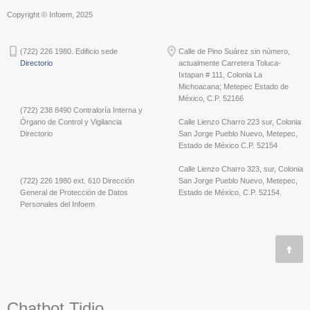
Copyright © Infoem, 2025
(722) 226 1980. Edificio sede
Calle de Pino Suárez sin número,
Directorio
actualmente Carretera Toluca-
Ixtapan # 111, Colonia La
Michoacana; Metepec Estado de
México, C.P. 52166
(722) 238 8490 Contraloría Interna y
Órgano de Control y Vigilancia
Calle Lienzo Charro 223 sur, Colonia
Directorio
San Jorge Pueblo Nuevo, Metepec,
Estado de México C.P. 52154
Calle Lienzo Charro 323, sur, Colonia
(722) 226 1980 ext. 610 Dirección
San Jorge Pueblo Nuevo, Metepec,
General de Protección de Datos
Estado de México, C.P. 52154.
Personales del Infoem
Chatbot Tidio