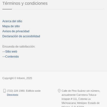
Términos y condiciones
Acerca del sitio
Mapa de sitio
Avisos de privacidad
Declaración de accesibilidad
Encuesta de satisfacción:
---Sitio web
---Contenido
Copyright © Infoem, 2025
(722) 226 1980. Edificio sede
Calle de Pino Suárez sin número,
Directorio
actualmente Carretera Toluca-
Ixtapan # 111, Colonia La
Michoacana; Metepec Estado de
México, C.P. 52166