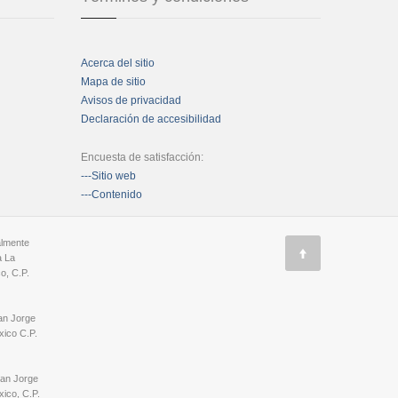
Acerca del sitio
Mapa de sitio
Avisos de privacidad
Declaración de accesibilidad
Encuesta de satisfacción:
---Sitio web
---Contenido
almente
a La
o, C.P.
an Jorge
ico C.P.
San Jorge
ico, C.P.