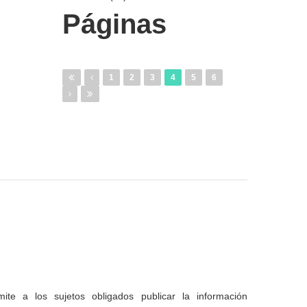
Páginas
1
2
3
4
5
6
te a los sujetos obligados publicar la información