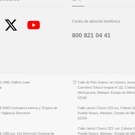
Centro de atención telefónica
800 821 04 41
6 1980. Edificio sede
Calle de Pino Suárez sin número, actu
io
Carretera Toluca-Ixtapan # 111, Coloni
Michoacana; Metepec Estado de Méxic
52166
8 8490 Contraloría Interna y Órgano de
Calle Lienzo Charro 223 sur, Colonia S
 Vigilancia Directorio
Pueblo Nuevo, Metepec, Estado de Méx
52154
Calle Lienzo Charro 323, sur, Colonia 
6 1980 ext. 610 Dirección General de
Pueblo Nuevo, Metepec, Estado de Méx