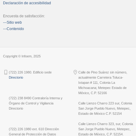
Declaración de accesibilidad
Encuesta de satisfacción:
---Sitio web
---Contenido
Copyright © Infoem, 2025
(722) 226 1980. Edificio sede
Calle de Pino Suárez sin número,
Directorio
actualmente Carretera Toluca-
Ixtapan # 111, Colonia La
Michoacana; Metepec Estado de
México, C.P. 52166
(722) 238 8490 Contraloría Interna y
Órgano de Control y Vigilancia
Calle Lienzo Charro 223 sur, Colonia
Directorio
San Jorge Pueblo Nuevo, Metepec,
Estado de México C.P. 52154
Calle Lienzo Charro 323, sur, Colonia
(722) 226 1980 ext. 610 Dirección
San Jorge Pueblo Nuevo, Metepec,
General de Protección de Datos
Estado de México, C.P. 52154.