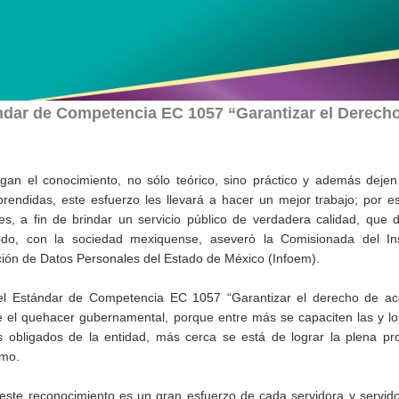
ándar de Competencia EC 1057 “Garantizar el Derech
gan el conocimiento, no sólo teórico, sino práctico y además dejen
prendidas, este esfuerzo les llevará a hacer un mejor trabajo; por 
, a fin de brindar un servicio público de verdadera calidad, que 
do, con la sociedad mexiquense, aseveró la Comisionada del Ins
ción de Datos Personales del Estado de México (Infoem).
el Estándar de Competencia EC 1057 “Garantizar el derecho de ac
ce el quehacer gubernamental, porque entre más se capaciten las y los
 obligados de la entidad, más cerca se está de lograr la plena pro
omo.
este reconocimiento es un gran esfuerzo de cada servidora y servido