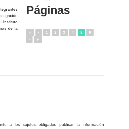
Páginas
ntegrantes
estigación
Instituto
más de la
1
2
3
4
5
6
te a los sujetos obligados publicar la información