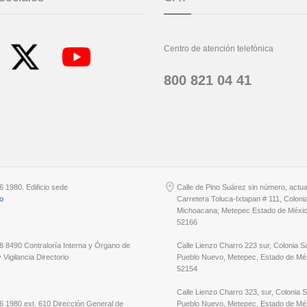
Centro de atención telefónica
800 821 04 41
6 1980. Edificio sede
Calle de Pino Suárez sin número, actu
io
Carretera Toluca-Ixtapan # 111, Coloni
Michoacana; Metepec Estado de Méxic
52166
8 8490 Contraloría Interna y Órgano de
Calle Lienzo Charro 223 sur, Colonia S
 Vigilancia Directorio
Pueblo Nuevo, Metepec, Estado de Méx
52154
Calle Lienzo Charro 323, sur, Colonia 
6 1980 ext. 610 Dirección General de
Pueblo Nuevo, Metepec, Estado de Méx