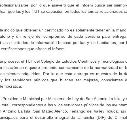
rofesionalizarse; por lo que aseveró que el Infoem busca ser siempr
sar que las y los TUT se capaciten en todos los temas relacionados c
a indicó que obtener un certificado no es solamente tener en la mano
torio y un reflejo del compromiso de cada persona para entrega
las solicitudes de información hechas por las y los habitantes; por 
 certificaciones que ofrece el Infoem.
e proceso, el TUT del Colegio de Estudios Científicos y Tecnológicos 
ificación se requiere profundo conocimiento de la normatividad en l
nocimientos adquiridos. Por lo que esta entrega es muestra de la d
 y los servidores públicos que buscan ser mejores, conscientes 
democrática.
 Presidente Municipal por Ministerio de Ley de San Antonio La Isla; y e
otal, correspondientes a las y los servidores públicos de los ayunta
an Antonio La Isla, San Mateo Atenco, Tenango del Valley Toluca; as
icipales para el desarrollo integral de la familia (DIF) de Chima