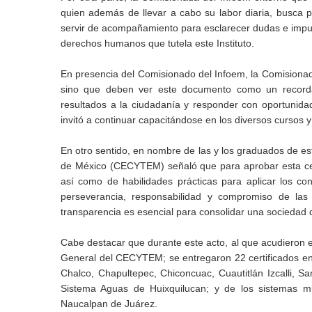
quien además de llevar a cabo su labor diaria, busca p
servir de acompañamiento para esclarecer dudas e impul
derechos humanos que tutela este Instituto.
En presencia del Comisionado del Infoem, la Comisionad
sino que deben ver este documento como un recorda
resultados a la ciudadanía y responder con oportunidad 
invitó a continuar capacitándose en los diversos cursos y
En otro sentido, en nombre de las y los graduados de est
de México (CECYTEM) señaló que para aprobar esta cert
así como de habilidades prácticas para aplicar los co
perseverancia, responsabilidad y compromiso de las
transparencia es esencial para consolidar una sociedad 
Cabe destacar que durante este acto, al que acudieron el
General del CECYTEM; se entregaron 22 certificados en t
Chalco, Chapultepec, Chiconcuac, Cuautitlán Izcalli, S
Sistema Aguas de Huixquilucan; y de los sistemas mun
Naucalpan de Juárez.