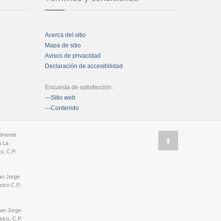
Acerca del sitio
Mapa de sitio
Avisos de privacidad
Declaración de accesibilidad
Encuesta de satisfacción:
---Sitio web
---Contenido
almente
a La
o, C.P.
an Jorge
ico C.P.
San Jorge
ico, C.P.