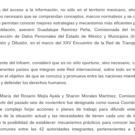
a del acceso a la información, no sólo en el territorio mexicano, si
o es necesario que se comprendan conceptos, marcos normativos y se
es permitan conocer mejores estrategias y mecanismos más eficientes p
lación, aseveró Guadalupe Ramírez Peña, Comisionada del Ins
tección de Datos Personales del Estado de México y Municipios (In
ión y Difusión, en el marco del XXV Encuentro de la Red de Transp
ente del Infoem, consideró que es no sólo oportuno, sino necesario, c
iferentes países que integran este Red internacional, sobre todo en
con el objetivo de que se conozca y promueva entre las naciones mie
r y defender los derechos humanos.
 María del Rosario Mejía Ayala y Sharon Morales Martínez, Comisio
rtir del pasado seis de noviembre fue designada como nueva Coordi
complejo forjar acciones o planes de trabajo para difundir est
s de la situación actual y las necesidades de tienen cada uno de l
ó la posibilidad de establecer mecanismos prácticos para conocer la
comunes entre las 42 autoridades integrantes, pertenecientes a 