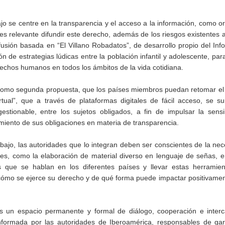
jo se centre en la transparencia y el acceso a la información, como 
es relevante difundir este derecho, además de los riesgos existentes 
 difusión basada en “El Villano Robadatos”, de desarrollo propio del In
n de estrategias lúdicas entre la población infantil y adolescente, par
erechos humanos en todos los ámbitos de la vida cotidiana.
 como segunda propuesta, que los países miembros puedan retomar e
rtual”, que a través de plataformas digitales de fácil acceso, se 
estionable, entre los sujetos obligados, a fin de impulsar la sensib
imiento de sus obligaciones en materia de transparencia.
bajo, las autoridades que lo integran deben ser conscientes de la ne
les, como la elaboración de material diverso en lenguaje de señas, 
as que se hablan en los diferentes países y llevar estas herramien
ómo se ejerce su derecho y de qué forma puede impactar positivamen
es un espacio permanente y formal de diálogo, cooperación e inter
formada por las autoridades de Iberoamérica, responsables de gara