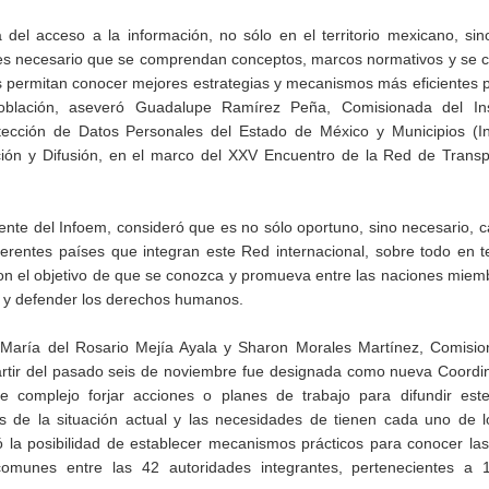
a del acceso a la información, no sólo en el territorio mexicano, si
o es necesario que se comprendan conceptos, marcos normativos y se
es permitan conocer mejores estrategias y mecanismos más eficientes p
lación, aseveró Guadalupe Ramírez Peña, Comisionada del Ins
tección de Datos Personales del Estado de México y Municipios (In
ión y Difusión, en el marco del XXV Encuentro de la Red de Transp
ente del Infoem, consideró que es no sólo oportuno, sino necesario, c
iferentes países que integran este Red internacional, sobre todo en
con el objetivo de que se conozca y promueva entre las naciones mie
r y defender los derechos humanos.
 María del Rosario Mejía Ayala y Sharon Morales Martínez, Comisio
rtir del pasado seis de noviembre fue designada como nueva Coordi
complejo forjar acciones o planes de trabajo para difundir est
s de la situación actual y las necesidades de tienen cada uno de l
ó la posibilidad de establecer mecanismos prácticos para conocer la
comunes entre las 42 autoridades integrantes, pertenecientes a 