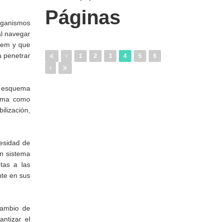
Páginas
organismos
al navegar
foem y que
a penetrar
1
2
3
4
5
6
l esquema
suma como
ilización,
cesidad de
en sistema
tas a las
te en sus
cambio de
ntizar el