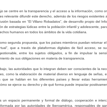
jo se centre en la transparencia y el acceso a la información, como 
es relevante difundir este derecho, además de los riesgos existentes 
 difusión basada en “El Villano Robadatos”, de desarrollo propio del In
n de estrategias lúdicas entre la población infantil y adolescente, par
erechos humanos en todos los ámbitos de la vida cotidiana.
 como segunda propuesta, que los países miembros puedan retomar e
rtual”, que a través de plataformas digitales de fácil acceso, se 
estionable, entre los sujetos obligados, a fin de impulsar la sensib
imiento de sus obligaciones en materia de transparencia.
bajo, las autoridades que lo integran deben ser conscientes de la ne
les, como la elaboración de material diverso en lenguaje de señas, 
as que se hablan en los diferentes países y llevar estas herramien
ómo se ejerce su derecho y de qué forma puede impactar positivamen
es un espacio permanente y formal de diálogo, cooperación e inter
formada por las autoridades de Iberoamérica, responsables de gara