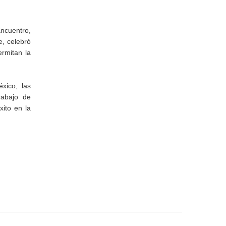
Encuentro,
e, celebró
rmitan la
xico; las
rabajo de
xito en la