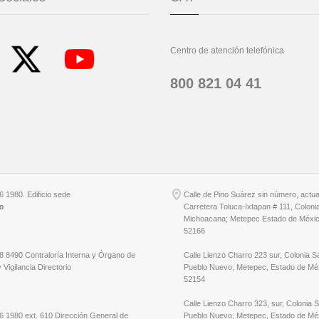
Centro de atención telefónica
800 821 04 41
6 1980. Edificio sede
Calle de Pino Suárez sin número, actu
io
Carretera Toluca-Ixtapan # 111, Coloni
Michoacana; Metepec Estado de Méxic
52166
8 8490 Contraloría Interna y Órgano de
Calle Lienzo Charro 223 sur, Colonia S
 Vigilancia Directorio
Pueblo Nuevo, Metepec, Estado de Méx
52154
Calle Lienzo Charro 323, sur, Colonia 
6 1980 ext. 610 Dirección General de
Pueblo Nuevo, Metepec, Estado de Méx