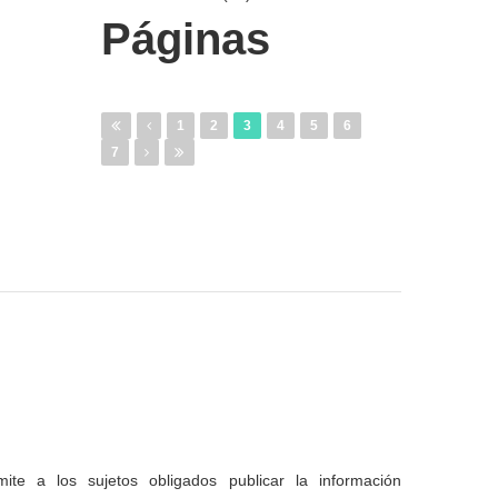
Páginas
1
2
3
4
5
6
7
te a los sujetos obligados publicar la información