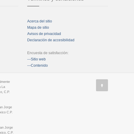
Acerca del sitio
Mapa de sitio
Avisos de privacidad
Declaración de accesibilidad
Encuesta de satisfacción:
---Sitio web
---Contenido
almente
a La
o, C.P.
an Jorge
ico C.P.
San Jorge
ico, C.P.