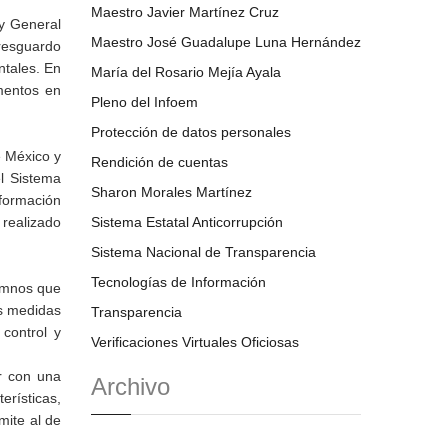
Maestro Javier Martínez Cruz
ey General
Maestro José Guadalupe Luna Hernández
 resguardo
ntales. En
María del Rosario Mejía Ayala
mentos en
Pleno del Infoem
Protección de datos personales
e México y
Rendición de cuentas
l Sistema
Sharon Morales Martínez
nformación
 realizado
Sistema Estatal Anticorrupción
Sistema Nacional de Transparencia
Tecnologías de Información
lumnos que
as medidas
Transparencia
control y
Verificaciones Virtuales Oficiosas
ar con una
Archivo
erísticas,
mite al de