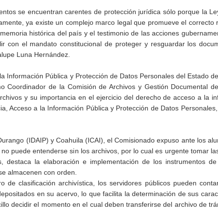
ntos se encuentran carentes de protección jurídica sólo porque la L
iamente, ya existe un complejo marco legal que promueve el correcto
 memoria histórica del país y el testimonio de las acciones gubername
ir con el mandato constitucional de proteger y resguardar los docu
dalupe Luna Hernández.
 la Información Pública y Protección de Datos Personales del Estado d
o Coordinador de la Comisión de Archivos y Gestión Documental de
chivos y su importancia en el ejercicio del derecho de acceso a la i
a, Acceso a la Información Pública y Protección de Datos Personales,
 Durango (IDAIP) y Coahuila (ICAI), el Comisionado expuso ante los a
no puede entenderse sin los archivos, por lo cual es urgente tomar l
s, destaca la elaboración e implementación de los instrumentos de 
s se almacenen con orden.
de clasificación archivística, los servidores públicos pueden cont
ositados en su acervo, lo que facilita la determinación de sus caract
cillo decidir el momento en el cual deben transferirse del archivo de trá