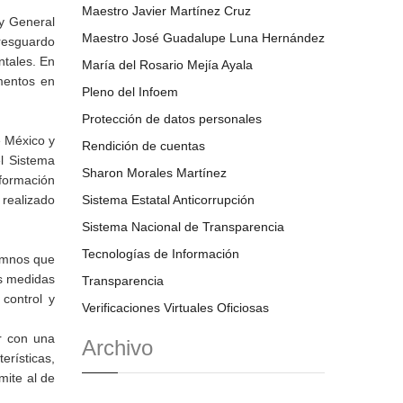
Maestro Javier Martínez Cruz
ey General
Maestro José Guadalupe Luna Hernández
 resguardo
ntales. En
María del Rosario Mejía Ayala
mentos en
Pleno del Infoem
Protección de datos personales
e México y
Rendición de cuentas
l Sistema
Sharon Morales Martínez
nformación
 realizado
Sistema Estatal Anticorrupción
Sistema Nacional de Transparencia
Tecnologías de Información
lumnos que
as medidas
Transparencia
control y
Verificaciones Virtuales Oficiosas
ar con una
Archivo
erísticas,
mite al de