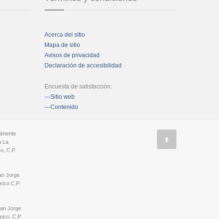
Acerca del sitio
Mapa de sitio
Avisos de privacidad
Declaración de accesibilidad
Encuesta de satisfacción:
---Sitio web
---Contenido
almente
a La
o, C.P.
an Jorge
ico C.P.
San Jorge
ico, C.P.