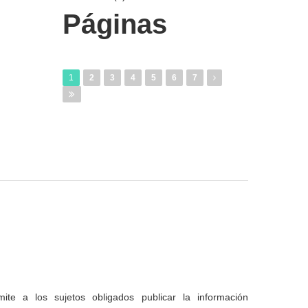
Páginas
1
2
3
4
5
6
7
te a los sujetos obligados publicar la información