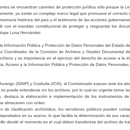
ntos se encuentran carentes de protección jurídica sólo porque la L
iamente, ya existe un complejo marco legal que promueve el correcto
 memoria histórica del país y el testimonio de las acciones gubername
ir con el mandato constitucional de proteger y resguardar los docu
dalupe Luna Hernández.
 la Información Pública y Protección de Datos Personales del Estado d
o Coordinador de la Comisión de Archivos y Gestión Documental de
chivos y su importancia en el ejercicio del derecho de acceso a la i
a, Acceso a la Información Pública y Protección de Datos Personales,
 Durango (IDAIP) y Coahuila (ICAI), el Comisionado expuso ante los a
no puede entenderse sin los archivos, por lo cual es urgente tomar l
s, destaca la elaboración e implementación de los instrumentos de 
s se almacenen con orden.
de clasificación archivística, los servidores públicos pueden cont
ositados en su acervo, lo que facilita la determinación de sus caract
cillo decidir el momento en el cual deben transferirse del archivo de trá