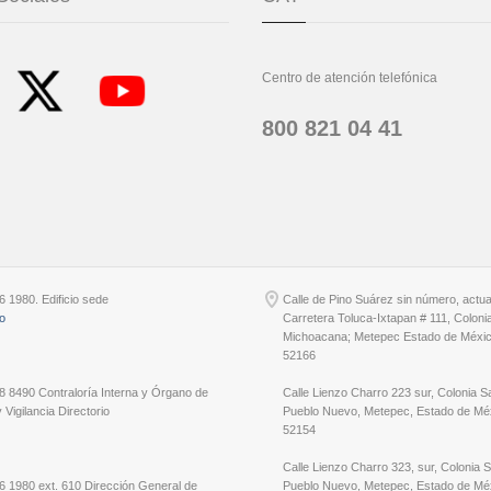
Centro de atención telefónica
800 821 04 41
6 1980. Edificio sede
Calle de Pino Suárez sin número, actu
io
Carretera Toluca-Ixtapan # 111, Coloni
Michoacana; Metepec Estado de Méxic
52166
8 8490 Contraloría Interna y Órgano de
Calle Lienzo Charro 223 sur, Colonia S
 Vigilancia Directorio
Pueblo Nuevo, Metepec, Estado de Méx
52154
Calle Lienzo Charro 323, sur, Colonia 
6 1980 ext. 610 Dirección General de
Pueblo Nuevo, Metepec, Estado de Méx